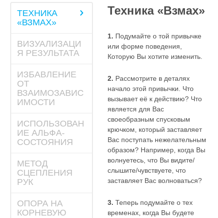
Техника «Взмах»
ТЕХНИКА
«ВЗМАХ»
1.
Подумайте о той привычке
ВИЗУАЛИЗАЦИ
или форме поведения,
Я РЕЗУЛЬТАТА
Которую Вы хотите изменить.
ИЗБАВЛЕНИЕ
2.
Рассмотрите в деталях
ОТ
начало этой привычки. Что
ВЗАИМОЗАВИС
вызывает её к действию? Что
ИМОСТИ
является для Вас
своеобразным спусковым
ИСПОЛЬЗОВАН
крючком, который заставляет
ИЕ АЛЬФА-
Вас поступать нежелательным
СОСТОЯНИЯ
образом? Например, когда Вы
волнуетесь, что Вы видите/
МЕТОД
слышите/чувствуете, что
СЦЕПЛЕНИЯ
заставляет Вас волноваться?
РУК
ОПОРА НА
3.
Теперь подумайте о тех
КОРНЕВУЮ
временах, когда Вы будете